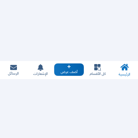
أضف عرض
الرسائل
كل الأقسام
الإشعارات
الرئيسية