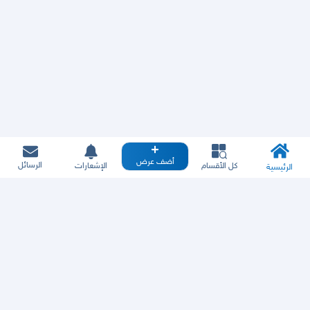
أضف عرض
الرسائل
كل الأقسام
الإشعارات
الرئيسية