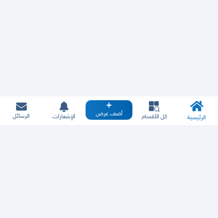
أضف عرض
الرسائل
كل الأقسام
الإشعارات
الرئيسية