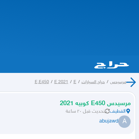
مرسيدس
/
حراج السيارات
/
E
/
E 2021
/
E,E450
مرسيدس E450 كوبيه 2021
القطيف
تحديث
قبل ٢٠ ساعة
A
abujawd