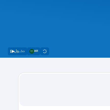
دخــــول
AR