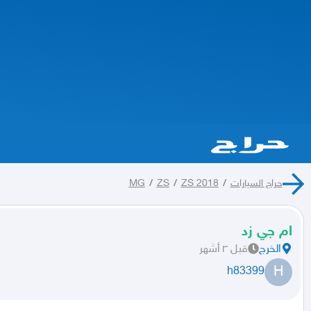
حراج السيارات
/
ZS 2018
/
ZS
/
MG
ام جي زد
الخرج
قبل ٣ أشهر
H
h83399