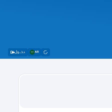
دخــــول
AR