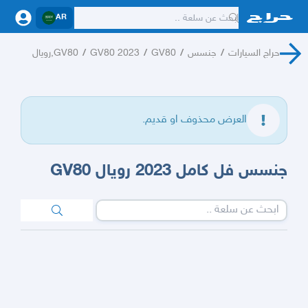
AR
حراج السيارات
/
جنسس
/
GV80
/
GV80 2023
/
GV80,رويال
العرض محذوف او قديم.
جنسس فل كامل 2023 رويال GV80