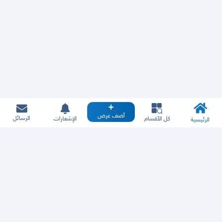
أضف عرض
الرسائل
كل الأقسام
الإشعارات
الرئيسية