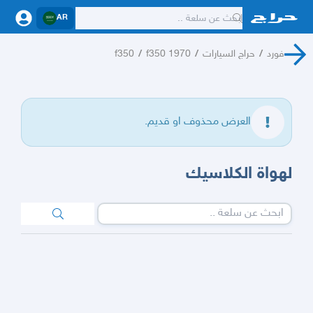
AR
فورد
/
حراج السيارات
/
f350 1970
/
f350
العرض محذوف او قديم.
لهواة الكلاسيك