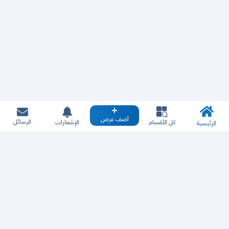
أضف عرض
الرسائل
كل الأقسام
الإشعارات
الرئيسية