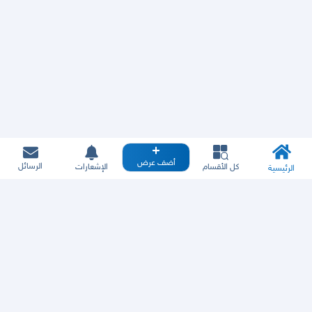
أضف عرض
الرسائل
كل الأقسام
الإشعارات
الرئيسية