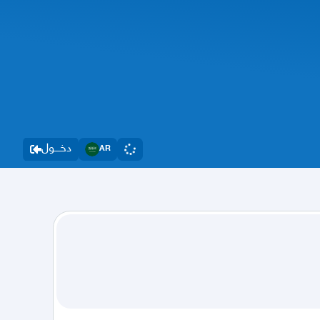
دخــــول
AR