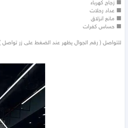
للتواصل ( رقم الجوال يظهر عند الضغط على زر تواصل )