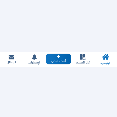
أضف عرض
الرسائل
كل الأقسام
الإشعارات
الرئيسية