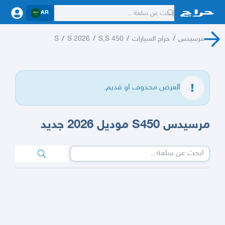
AR
مرسيدس
/
حراج السيارات
/
S,S 450
/
S 2026
/
S
العرض محذوف او قديم.
مرسيدس S450 موديل 2026 جديد