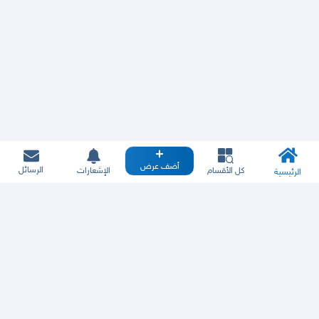
أضف عرض
الرسائل
كل الأقسام
الإشعارات
الرئيسية