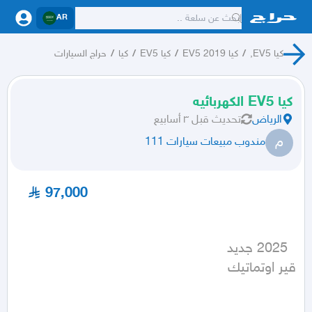
AR
كيا EV5,
/
كيا EV5 2019
/
كيا EV5
/
كيا
/
حراج السيارات
كيا EV5 الكهربائيه
الرياض
تحديث
قبل ٣ أسابيع
م
مندوب مبيعات سيارات 111
97,000
قير اوتماتيك
