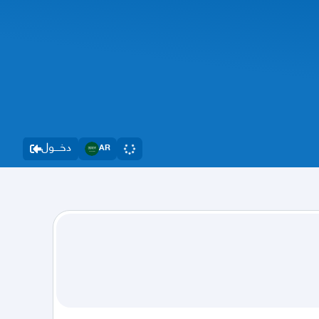
دخــــول
AR