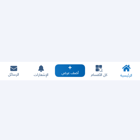
أضف عرض
الرسائل
كل الأقسام
الإشعارات
الرئيسية