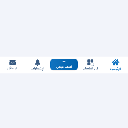
أضف عرض
الرسائل
كل الأقسام
الإشعارات
الرئيسية