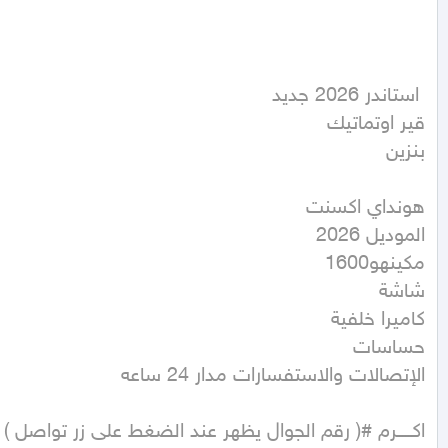
بنزين
اكـــــرم #( رقم الجوال يظهر عند الضغط على زر تواصل )