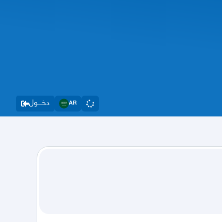
دخــــول
AR