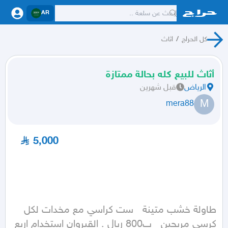
AR
كل الحراج
/
اثاث
أثاث للبيع كله بحالة ممتازة
الرياض
قبل شهرين
M
mera88
5,000
طاولة خشب متينة   ست كراسي مع مخدات لكل 
كرسي مريحين   ب800 ريال . القيروان استخدام اربع 