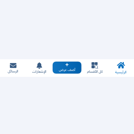
أضف عرض
الرسائل
كل الأقسام
الإشعارات
الرئيسية