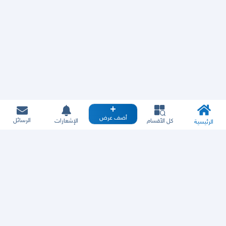
أضف عرض
الرسائل
كل الأقسام
الإشعارات
الرئيسية