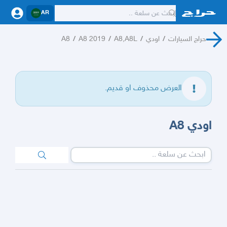
AR
حراج السيارات
/
اودي
/
A8,A8L
/
A8 2019
/
A8
العرض محذوف او قديم.
اودي A8