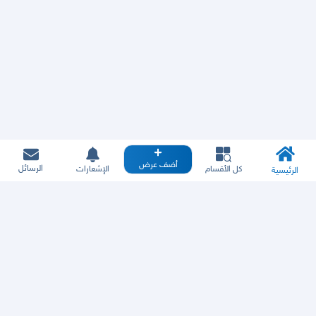
أضف عرض
الرسائل
كل الأقسام
الإشعارات
الرئيسية