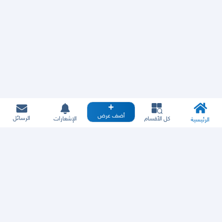
أضف عرض
الرسائل
كل الأقسام
الإشعارات
الرئيسية