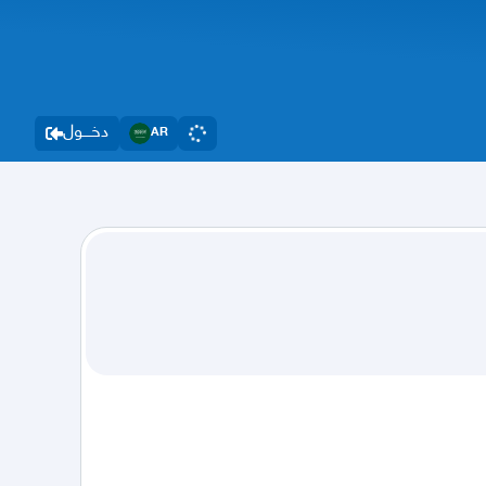
دخــــول
AR