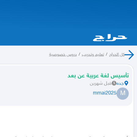
كل الحراج
/
تعليم وتدريب
/
دروس خصوصية
تأسيس لغة عربية عن بعد
جده
قبل شهرين
M
mmai2025