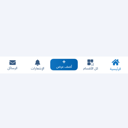
أضف عرض
الرسائل
كل الأقسام
الإشعارات
الرئيسية