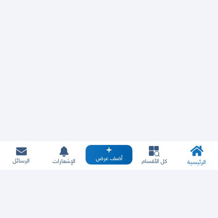
أضف عرض
الرسائل
كل الأقسام
الإشعارات
الرئيسية