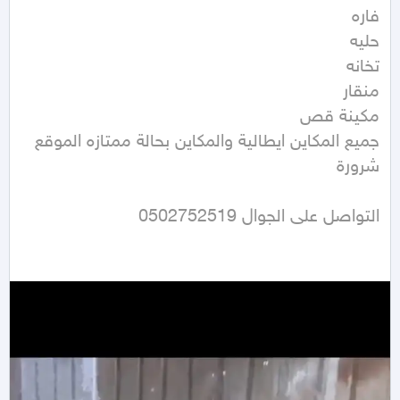
جميع المكاين ايطالية والمكاين بحالة ممتازه الموقع 
التواصل على الجوال 0502752519