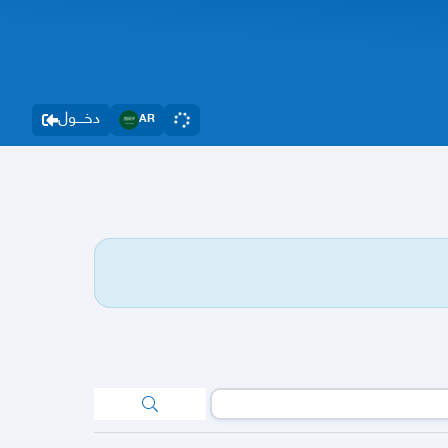
دخــــول
AR