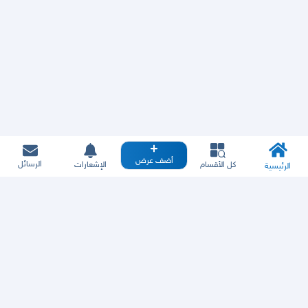
أضف عرض
الرسائل
كل الأقسام
الإشعارات
الرئيسية