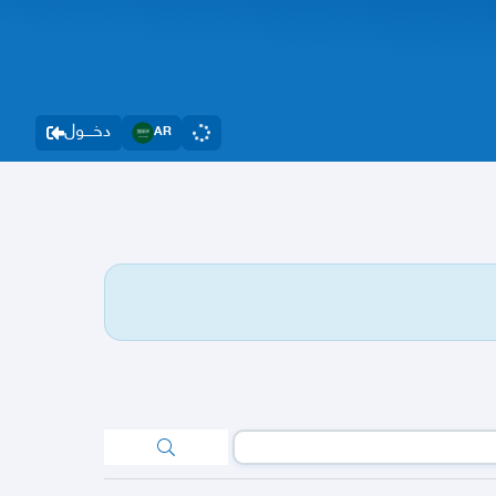
دخــــول
AR