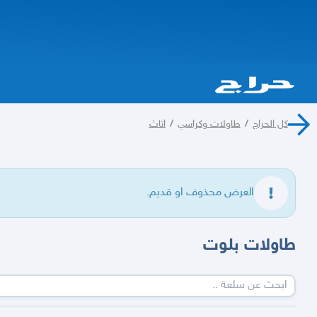
كل الحراج
/
طاولات وكراسي
/
اثاث
العرض محذوف او قديم.
طاولات بلوت