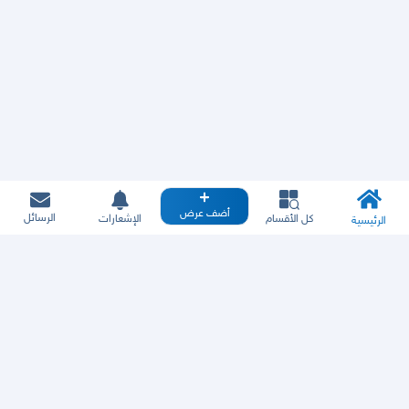
أضف عرض
الرسائل
كل الأقسام
الإشعارات
الرئيسية