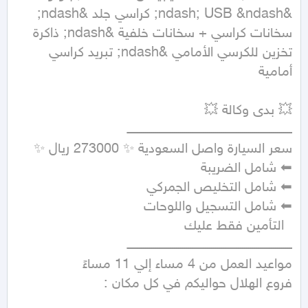
&ndash; USB &ndash; كراسي جلد &ndash; 
سخانات كراسي + سخانات خلفية &ndash; ذاكرة 
تخزين للكرسي الأمامي &ndash; تبريد كراسي 