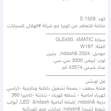
فتحة سقف - بصمة تشغيل داخلية وخارجية -كراسي 
كهرباء أمامية - شنطة كهرباء - شاشة -كاميرا 360 
درجة &ndash; إضاءة أمامية LED  &ndash; أبواب 
شفط (شبح) &ndash; مرايات ضم كهربائية 