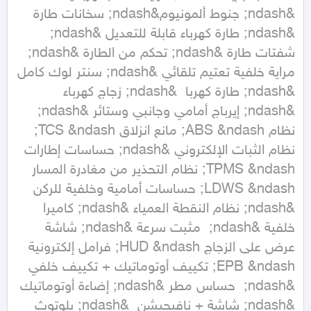
&ndash; جنوط ألمونيوم&ndash; سخانات طارة 
&ndash; طارة كهرباء قابلة للتعديل &ndash; 
شفتات طارة &ndash; تحكم من الطارة &ndash; 
مراية خلفية تعتيم تلقائي &ndash; سنتر لوك كامل 
&ndash; طارة كهربا  &ndash; زجاج كهرباء 
&ndash; إيرباج أمامي وجانبي وستائر &ndash; 
نظام ABS &ndash; مانع انزلاق TCS &ndash; 
نظام الثبات الإلكتروني &ndash; حساسات إطارات 
TPMS &ndash; نظام التحذير من مغادرة المسار 
LDWS &ndash; حساسات أمامية وخلفية للركن 
&ndash; نظام النقطة العمياء &ndash; كاميرا 
خلفية &ndash;  مثبت سرعة &ndash; شاشة 
عرض على الزجاج HUD &ndash; فرامل إلكترونية 
EPB &ndash; تكييف أوتوماتيك + تكييف خلفي 
&ndash;  حساس مطر &ndash; إضاءة أوتوماتيك 
&ndash; شاشة + نافيجيشن  &ndash; بلوتوث 