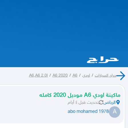
حراج السيارات
/
اودي
/
A6
/
A6 2020
/
A6,A6 2.0l
ماكينة اودي A6 موديل 2020 كامله
الرياض
تحديث
قبل ٤ أيام
A
abo mohamed 1978