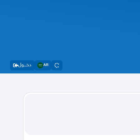
دخــــول
AR