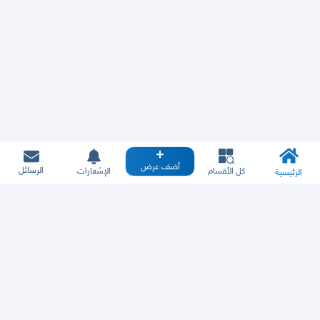
أضف عرض
الرسائل
كل الأقسام
الإشعارات
الرئيسية