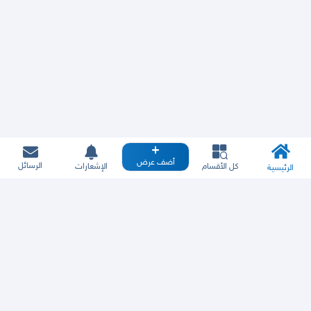
أضف عرض
الرسائل
كل الأقسام
الإشعارات
الرئيسية