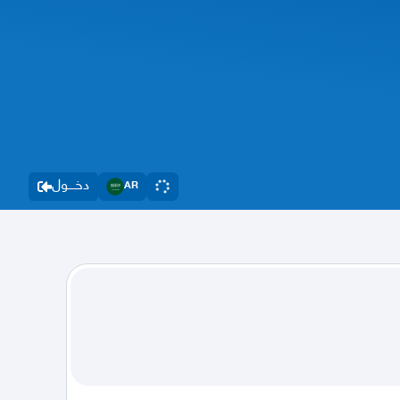
دخــــول
AR