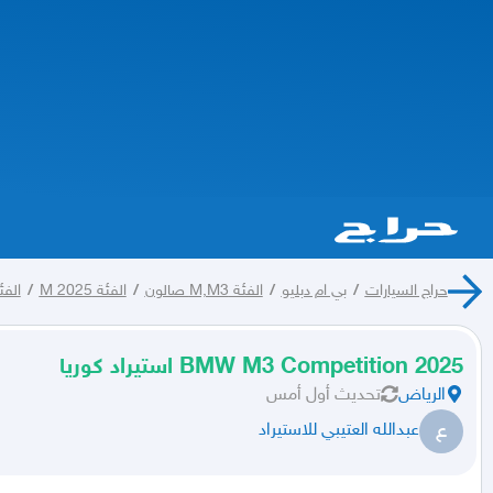
حراج السيارات
/
بي ام دبليو
/
الفئة M,M3 صالون
/
الفئة M 2025
/
الفئة
BMW M3 Competition 2025 استيراد كوريا
الرياض
تحديث
أول أمس
ع
عبدالله العتيبي للاستيراد