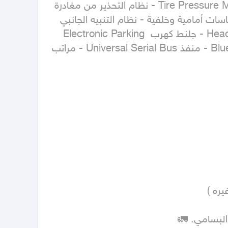
نظام التحكم الإلكتروني بالثبات Electronic Stability Control - نظام مراقبة ضغط الإطارات Tire Pressure Monitoring System - نظام التحذير من مغادرة 
المسار Lane Departure Warning System - نظام التعليق الإلكتروني Electronic Control Suspension - حساسات أمامية وخلفية - نظام التنبيه الجانبي 
الخلفي - كاميرا خلفية - كاميرات محيطية 360 درجة - مثبت سرعة تكيفي - شاشة العرض الأمامية Head-Up Display - جلنط كهرب Electronic Parking 
Brake - مكيف أوتوماتيك - بصمة - مستشعر مطر - إضاءة تلقائية - نظام الملاحة Navigation - بلوتوث Bluetooth - منفذ Universal Serial Bus - مراتب 