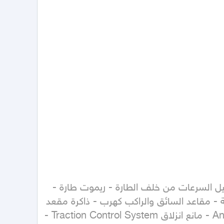
مصابيح Light Emitting Diode - شنطة كهرب - مرايات شفط - جنوط ألمنيوم - طارة كهرب - تسخين طارة - تبديل السرعات من خلف الطارة - ريموت طارة - 
مرآة رؤية خلفية ذاتية التعتيم - قفل باب كهرب - نوافذ كهربائية - إيرباق مقاعد السائق والراكب والجانبية والستائرية - مقاعد السائق والراكب كهرب - ذاكرة مقعد 
السائق - تدفئة مراتب أمامية - تبريد مقاعد السائق والراكب - نظام منع انغلاق المكابح Anti-lock Braking System - مانع انزلاق Traction Control System - 