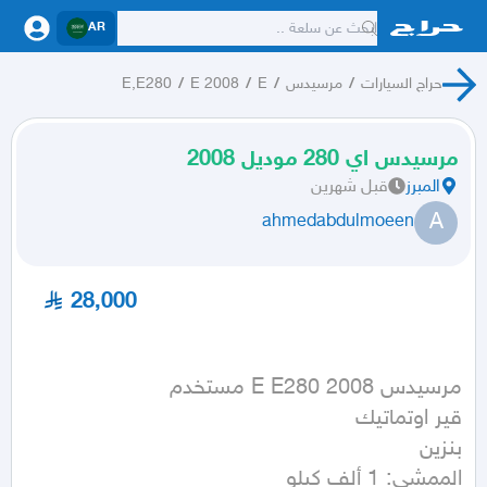
AR
حراج السيارات
/
مرسيدس
/
E
/
E 2008
/
E,E280
مرسيدس اي 280 موديل 2008
المبرز
قبل شهرين
A
ahmedabdulmoeen
28,000
الممشى: 1 ألف كيلو