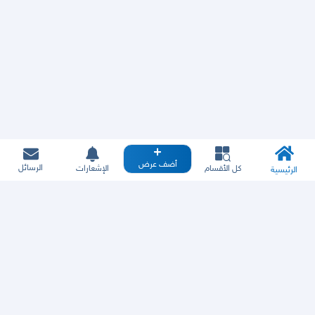
أضف عرض
الرسائل
كل الأقسام
الإشعارات
الرئيسية