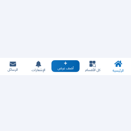
أضف عرض
الرسائل
كل الأقسام
الإشعارات
الرئيسية