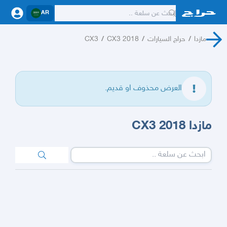
AR
مازدا
/
حراج السيارات
/
CX3 2018
/
CX3
العرض محذوف او قديم.
مازدا CX3 2018