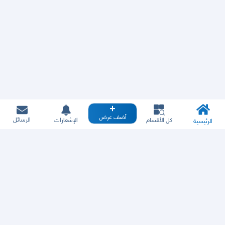
أضف عرض
الرسائل
كل الأقسام
الإشعارات
الرئيسية