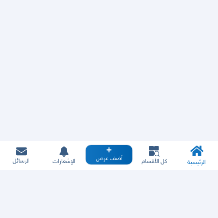
أضف عرض
الرسائل
كل الأقسام
الإشعارات
الرئيسية