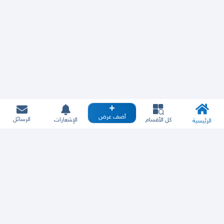
أضف عرض
الرسائل
كل الأقسام
الإشعارات
الرئيسية