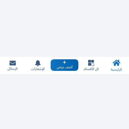
أضف عرض
الرسائل
كل الأقسام
الإشعارات
الرئيسية