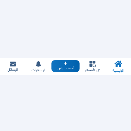
أضف عرض
الرسائل
كل الأقسام
الإشعارات
الرئيسية