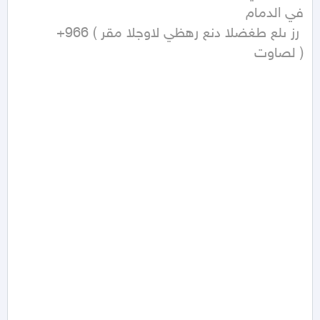
‭+966 ( رقم الجوال يظهر عند الضغط على زر 
تواصل ) ‬