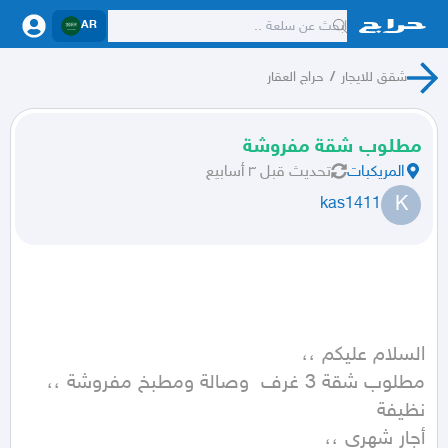
AR
شقق للايجار
/
حراج العقار
مطلوب شقة مفروشة
المريكبات
تحديث
قبل ٣ أسابيع
K
kas1411
مطلوب شقة 3 غرف  وصالة ومطبخ مفروشة ،، 