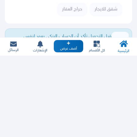
شقق للايجار
حراج العقار
قبل التحويل تأكد أن الحساب البنكي يعود لنفس
الشخص الذي تتفاوض معه.
أضف عرض
الرسائل
كل الأقسام
الإشعارات
الرئيسية
ما لقيت عقارك؟
اطلب عقارك
ولا يهمك
قسم العقارات في منصة حراج يتم تشغيلة بواسطة
رخصة فال للوساطة و التسويق رقم 1200006871