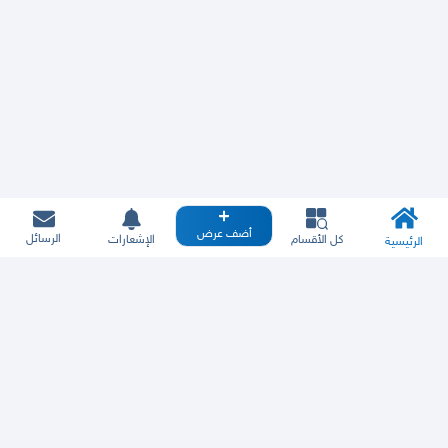
أضف عرض
الرسائل
كل الأقسام
الإشعارات
الرئيسية