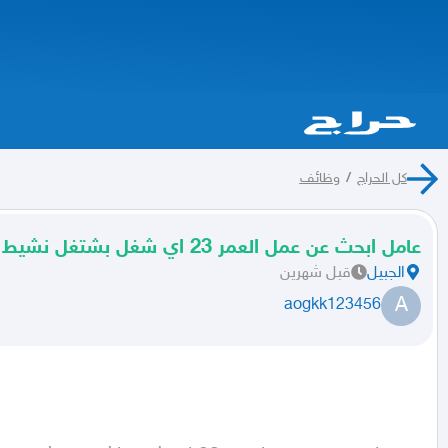
كل الحراج
/
وظائف
عامل ابحث عن عمل العمر 23 اي شغل بشتغل نشيط وخفيف في الشغل
الجبيل
قبل شهرين
A
aogkk123456