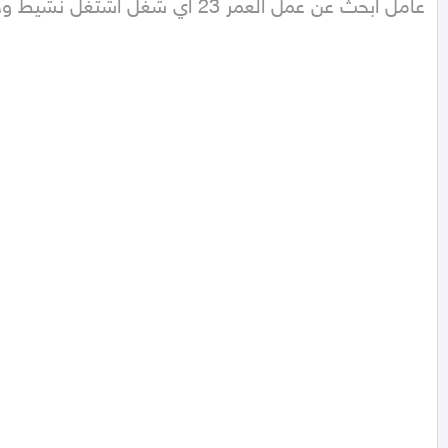
عامل ابحث عن عمل العمر 23 اي شغل اشتغل نشيط وخفيف في الشغل