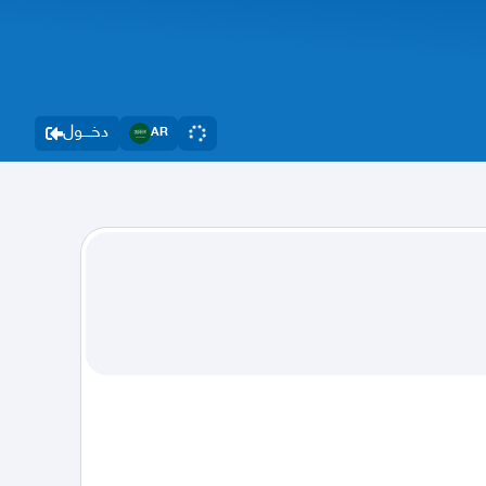
دخــــول
AR