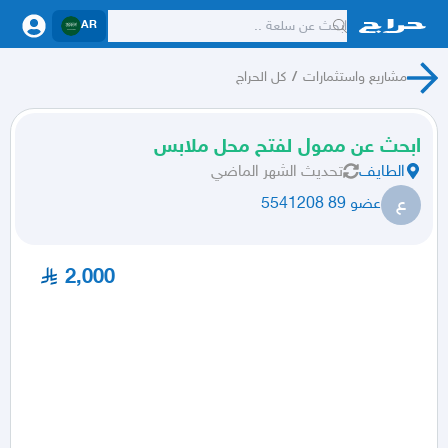
AR
مشاريع واستثمارات
/
كل الحراج
ابحث عن ممول لفتح محل ملابس
الطايف
تحديث
الشهر الماضي
ع
عضو 89 5541208
2,000