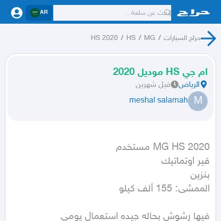
AR
حراج السيارات
/
MG
/
HS
/
HS 2020
ام جي HS موديل 2020
الرياض
قبل شهرين
M
meshal salamah
الممشى: 155 ألف كيلو