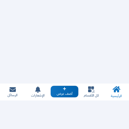
أضف عرض
الرسائل
كل الأقسام
الإشعارات
الرئيسية