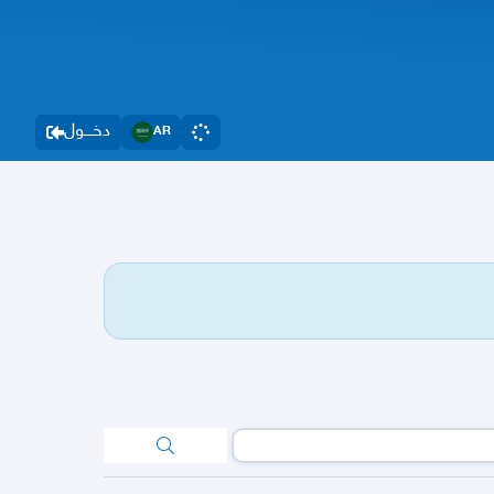
دخــــول
AR