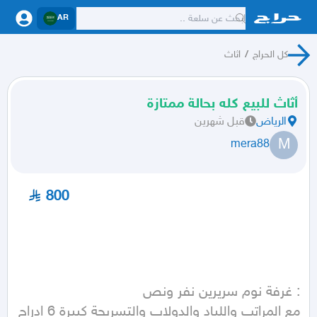
AR
كل الحراج
/
اثاث
أثاث للبيع كله بحالة ممتازة
الرياض
قبل شهرين
M
mera88
800
مع المراتب واللباد والدولاب والتسريحة كبيرة 6 ادراج 